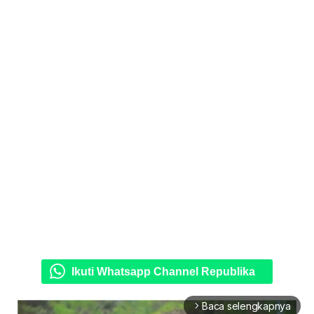
Ikuti Whatsapp Channel Republika
Baca selengkapnya
arrow_forward_ios