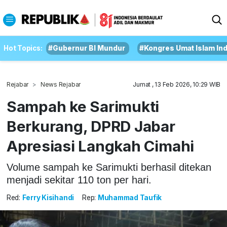
Hot Topics:
#Gubernur BI Mundur
#Kongres Umat Islam In
Rejabar
News Rejabar
Jumat , 13 Feb 2026, 10:29 WIB
Sampah ke Sarimukti
Berkurang, DPRD Jabar
Apresiasi Langkah Cimahi
Volume sampah ke Sarimukti berhasil ditekan
menjadi sekitar 110 ton per hari.
Red:
Ferry Kisihandi
Rep:
Muhammad Taufik