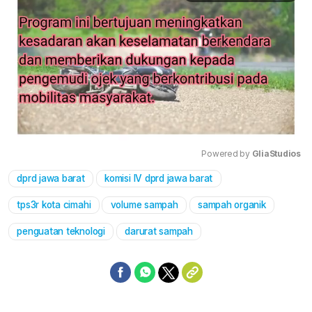
Powered by 
GliaStudios
dprd jawa barat
komisi IV dprd jawa barat
Mute
tps3r kota cimahi
volume sampah
sampah organik
penguatan teknologi
darurat sampah