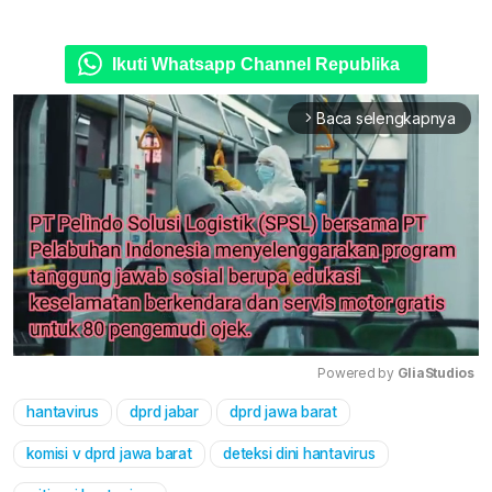
Ikuti Whatsapp Channel Republika
Baca selengkapnya
arrow_forward_ios
Powered by 
GliaStudios
hantavirus
dprd jabar
dprd jawa barat
Mute
komisi v dprd jawa barat
deteksi dini hantavirus