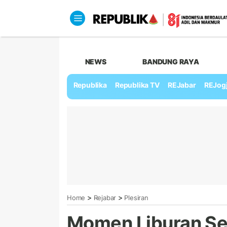
NEWS
BANDUNG RAYA
Republika
Republika TV
REJabar
REJog
>
>
Home
Rejabar
Plesiran
Momen Liburan Se