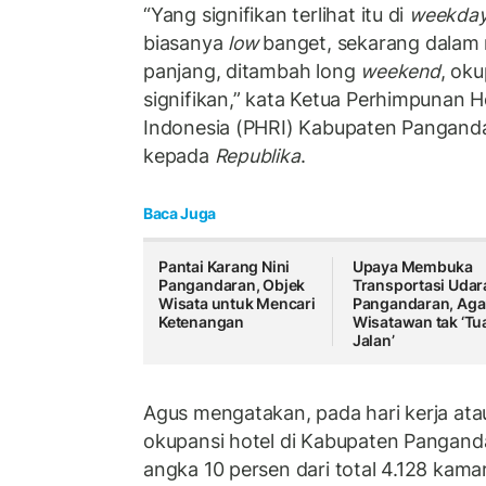
“Yang signifikan terlihat itu di
weekda
biasanya
low
banget, sekarang dalam
panjang, ditambah long
weekend
, ok
signifikan,” kata Ketua Perhimpunan 
Indonesia (PHRI) Kabupaten Pangand
kepada
Republika
.
Baca Juga
Pantai Karang Nini
Upaya Membuka
Pangandaran, Objek
Transportasi Udar
Wisata untuk Mencari
Pangandaran, Aga
Ketenangan
Wisatawan tak ‘Tua
Jalan’
Agus mengatakan, pada hari kerja at
okupansi hotel di Kabupaten Pangan
angka 10 persen dari total 4.128 kama