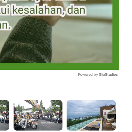
Powered by 
GliaStudios
Mute