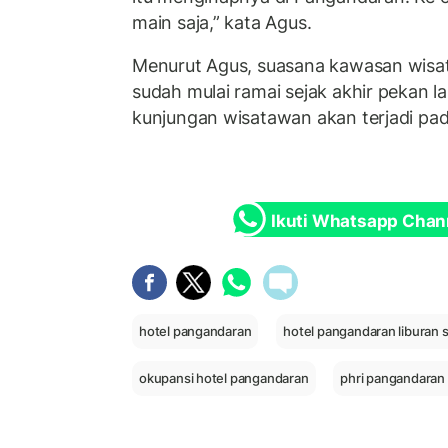
main saja,” kata Agus.
Menurut Agus, suasana kawasan wisa
sudah mulai ramai sejak akhir pekan la
kunjungan wisatawan akan terjadi pa
Ikuti Whatsapp Chan
hotel pangandaran
hotel pangandaran liburan 
okupansi hotel pangandaran
phri pangandaran 