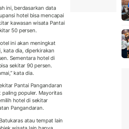
h ini, berdasarkan data
upansi hotel bisa mencapai
kitar kawasan wisata Pantai
itar 50 persen.
otel ini akan meningkat
, kata dia, diperkirakan
en. Sementara hotel di
isa sekitar 90 persen.
ai,” kata dia.
ekitar Pantai Pangandaran
 paling populer. Mayoritas
lih hotel di sekitar
atan Pangandaran.
atukaras atau tempat lain
bjek wisata lain hanya