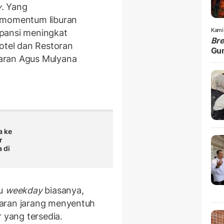
y
. Yang
 momentum liburan
Kami
upansi meningkat
Br
Hotel dan Restoran
Gu
aran Agus Mulyana
a ke
r
 di
au
weekday
biasanya,
daran jarang menyentuh
r yang tersedia.