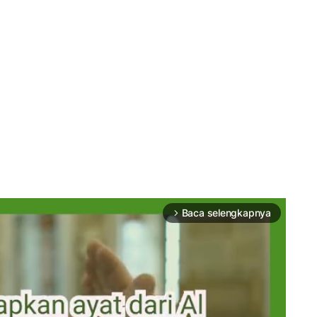
Baca selengkapnya
arrow_forward_ios