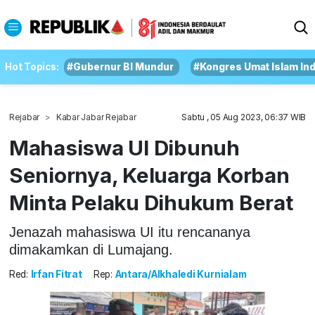
Hot Topics:
#Gubernur BI Mundur
#Kongres Umat Islam In
Rejabar
Kabar Jabar Rejabar
Sabtu , 05 Aug 2023, 06:37 WIB
Mahasiswa UI Dibunuh
Seniornya, Keluarga Korban
Minta Pelaku Dihukum Berat
Jenazah mahasiswa UI itu rencananya
dimakamkan di Lumajang.
Red:
Irfan Fitrat
Rep:
Antara/Alkhaledi Kurnialam