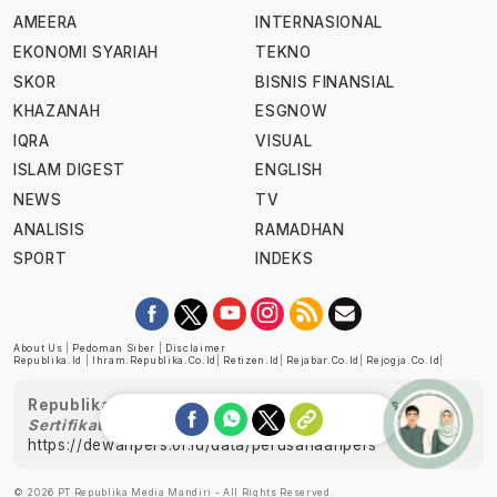
AMEERA
INTERNASIONAL
EKONOMI SYARIAH
TEKNO
SKOR
BISNIS FINANSIAL
KHAZANAH
ESGNOW
IQRA
VISUAL
ISLAM DIGEST
ENGLISH
NEWS
TV
ANALISIS
RAMADHAN
SPORT
INDEKS
About Us
|
Pedoman Siber
|
Disclaimer
Republika.id
|
Ihram.republika.co.id
|
Retizen.id
|
Rejabar.co.id
|
Rejogja.co.id
|
Republika telah diverifikasi oleh Dewan Pers
Sertifikat Nomor 1058/DP-Verifikasi/K/XII/2022
https://dewanpers.or.id/data/perusahaanpers
Ask me!
© 2026 PT Republika Media Mandiri - All Rights Reserved.