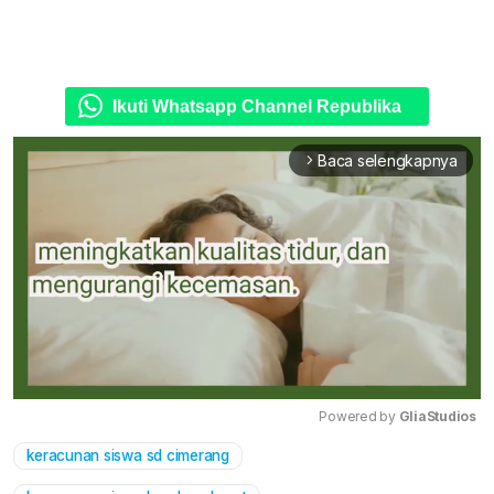
Ikuti Whatsapp Channel Republika
Baca selengkapnya
arrow_forward_ios
Powered by 
GliaStudios
keracunan siswa sd cimerang
Mute