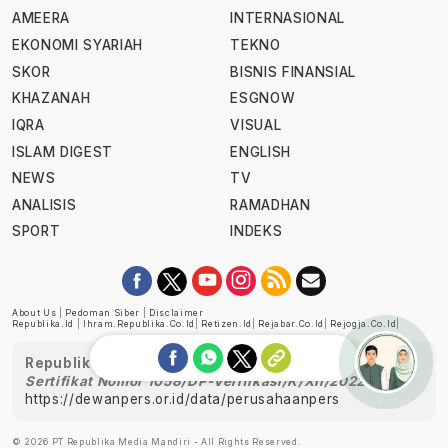
AMEERA
INTERNASIONAL
EKONOMI SYARIAH
TEKNO
SKOR
BISNIS FINANSIAL
KHAZANAH
ESGNOW
IQRA
VISUAL
ISLAM DIGEST
ENGLISH
NEWS
TV
ANALISIS
RAMADHAN
SPORT
INDEKS
About Us
|
Pedoman Siber
|
Disclaimer
Republika.id
|
Ihram.republika.co.id
|
Retizen.id
|
Rejabar.co.id
|
Rejogja.co.id
|
Republika telah diverifikasi oleh Dewan Pers
Sertifikat Nomor 1058/DP-Verifikasi/K/XII/2022
https://dewanpers.or.id/data/perusahaanpers
Ask me!
© 2026 PT Republika Media Mandiri - All Rights Reserved.