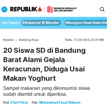
Hot Topics:
#Gubernur BI Mundur
#Kongres Umat Islam In
Rejabar
Bandung Raya
Rabu , 11 Oct 2023, 20:41 WIB
20 Siswa SD di Bandung
Barat Alami Gejala
Keracunan, Diduga Usai
Makan Yoghurt
Sampel makanan yang dikonsumsi siswa
sudah diambil untuk diperiksa.
Red:
Irfan Fitrat
Rep:
Muhammad Fauzi Ridwan