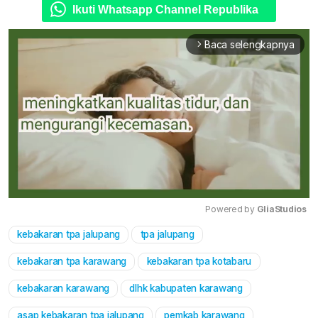
Ikuti Whatsapp Channel Republika
Baca selengkapnya
arrow_forward_ios
Powered by 
GliaStudios
kebakaran tpa jalupang
tpa jalupang
Mute
kebakaran tpa karawang
kebakaran tpa kotabaru
kebakaran karawang
dlhk kabupaten karawang
asap kebakaran tpa jalupang
pemkab karawang