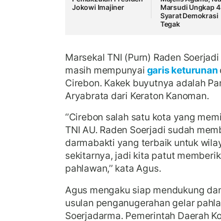
Jokowi Imajiner
Marsudi Ungkap 4
Syarat Demokrasi
Tegak
Marsekal TNI (Purn) Raden Soerjadi
masih mempunyai
garis keturunan
Cirebon. Kakek buyutnya adalah Pan
Aryabrata dari Keraton Kanoman.
‘’Cirebon salah satu kota yang memi
TNI AU. Raden Soerjadi sudah mem
darmabakti yang terbaik untuk wila
sekitarnya, jadi kita patut member
pahlawan,’’ kata Agus.
Agus mengaku siap mendukung dan
usulan penganugerahan gelar pahl
Soerjadarma. Pemerintah Daerah Ko