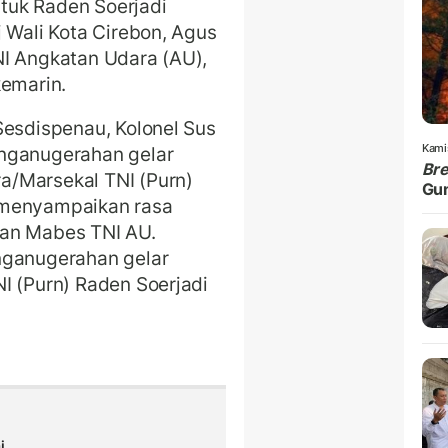
tuk Raden Soerjadi
 Wali Kota Cirebon, Agus
NI Angkatan Udara (AU),
kemarin.
Sesdispenau, Kolonel Sus
Kami
enganugerahan gelar
Br
a/Marsekal TNI (Purn)
Gu
 menyampaikan rasa
gan Mabes TNI AU.
nganugerahan gelar
I (Purn) Raden Soerjadi
i