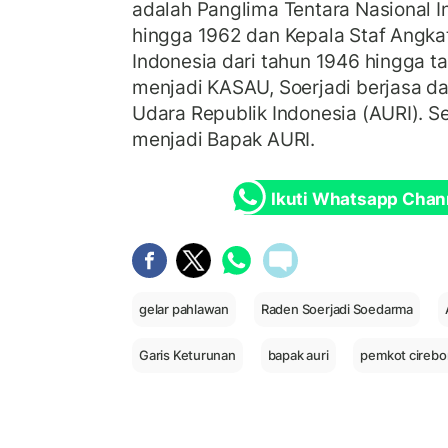
adalah Panglima Tentara Nasional I
hingga 1962 dan Kepala Staf Angk
Indonesia dari tahun 1946 hingga 
menjadi KASAU, Soerjadi berjasa d
Udara Republik Indonesia (AURI). S
menjadi Bapak AURI.
Ikuti Whatsapp Chan
gelar pahlawan
Raden Soerjadi Soedarma
Garis Keturunan
bapak auri
pemkot cirebo