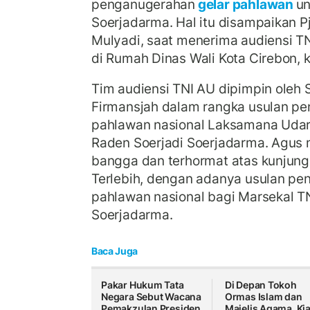
penganugerahan
gelar pahlawan
un
Soerjadarma. Hal itu disampaikan Pj
Mulyadi, saat menerima audiensi T
di Rumah Dinas Wali Kota Cirebon, 
Tim audiensi TNI AU dipimpin oleh 
Firmansjah dalam rangka usulan p
pahlawan nasional Laksamana Udar
Raden Soerjadi Soerjadarma. Agus
bangga dan terhormat atas kunjun
Terlebih, dengan adanya usulan pe
pahlawan nasional bagi Marsekal TN
Soerjadarma.
Baca Juga
Pakar Hukum Tata
Di Depan Tokoh
Negara Sebut Wacana
Ormas Islam dan
Pemakzulan Presiden
Majelis Agama, Kia