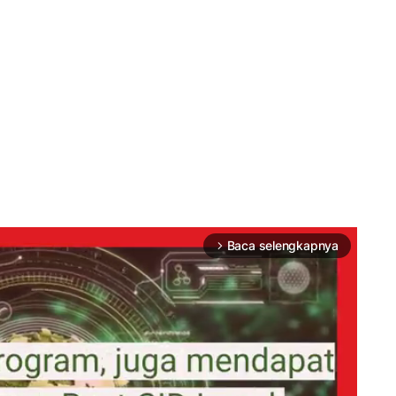
Baca selengkapnya
arrow_forward_ios