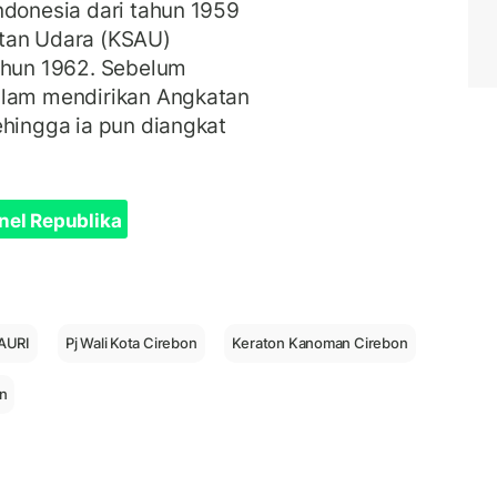
ndonesia dari tahun 1959
atan Udara (KSAU)
tahun 1962. Sebelum
alam mendirikan Angkatan
ehingga ia pun diangkat
nel Republika
AURI
Pj Wali Kota Cirebon
Keraton Kanoman Cirebon
n