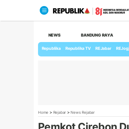
NEWS
BANDUNG RAYA
Republika
Republika TV
REJabar
REJog
>
>
Home
Rejabar
News Rejabar
Pemkot Cirebon D