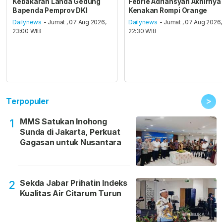
Kebakaran Landa Gedung
Febrie Adriansyah Akhirnya
Bapenda Pemprov DKI
Kenakan Rompi Orange
Dailynews
- Jumat , 07 Aug 2026,
Dailynews
- Jumat , 07 Aug 2026
23:00 WIB
22:30 WIB
>
Terpopuler
MMS Satukan Inohong
1
Sunda di Jakarta, Perkuat
Gagasan untuk Nusantara
Sekda Jabar Prihatin Indeks
2
Kualitas Air Citarum Turun