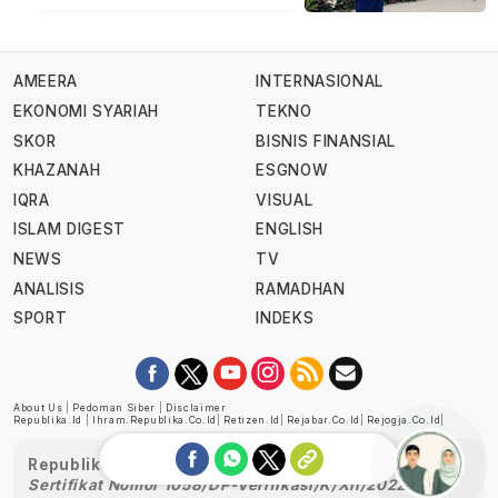
AMEERA
INTERNASIONAL
EKONOMI SYARIAH
TEKNO
SKOR
BISNIS FINANSIAL
KHAZANAH
ESGNOW
IQRA
VISUAL
ISLAM DIGEST
ENGLISH
NEWS
TV
ANALISIS
RAMADHAN
SPORT
INDEKS
About Us
|
Pedoman Siber
|
Disclaimer
Republika.id
|
Ihram.republika.co.id
|
Retizen.id
|
Rejabar.co.id
|
Rejogja.co.id
|
Republika telah diverifikasi oleh Dewan Pers
Sertifikat Nomor 1058/DP-Verifikasi/K/XII/2022