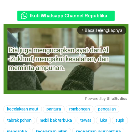
Ikuti Whatsapp Channel Republika
Baca selengkapnya
arrow_forward_ios
Powered by 
GliaStudios
kecelakaan maut
pantura
rombongan
pengajian
Mute
tabrak pohon
mobil bak terbuka
tewas
luka
supir
mengantuk
kecelakaan pikap
kecelakaan jalur pantura