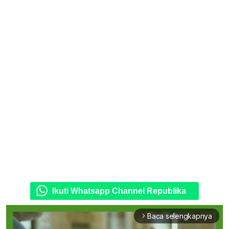
Ikuti Whatsapp Channel Republika
Baca selengkapnya
arrow_forward_ios