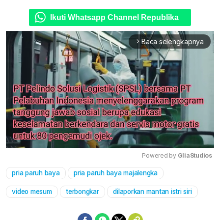
Ikuti Whatsapp Channel Republika
Baca selengkapnya
arrow_forward_ios
Powered by 
GliaStudios
pria paruh baya
pria paruh baya majalengka
Mute
video mesum
terbongkar
dilaporkan mantan istri siri