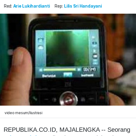
Red:
Arie Lukihardianti
Rep:
Lilis Sri Handayani
video mesum/ilustrasi
REPUBLIKA.CO.ID, MAJALENGKA -- Seorang