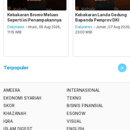
Kebakaran Bromo Meluas
Kebakaran Landa Gedung
Seperti ini Penampakannya
Bapenda Pemprov DKI
Dailynews
- Ahad , 09 Aug 2026,
Dailynews
- Jumat , 07 Aug 2026
11:15 WIB
23:00 WIB
>
Terpopuler
AMEERA
INTERNASIONAL
EKONOMI SYARIAH
TEKNO
SKOR
BISNIS FINANSIAL
KHAZANAH
ESGNOW
IQRA
VISUAL
ISLAM DIGEST
ENGLISH