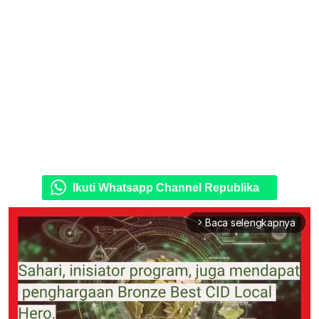
Ikuti Whatsapp Channel Republika
Baca selengkapnya
arrow_forward_ios