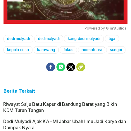
Powered by 
GliaStudios
dedi mulyadi
dedimulyadi
kang dedi mulyadi
tiga
Mute
kepala desa
karawang
fokus
normalisasi
sungai
Berita Terkait
Riwayat Salju Batu Kapur di Bandung Barat yang Bikin
KDM Turun Tangan
Dedi Mulyadi Ajak KAHMI Jabar Ubah Ilmu Jadi Karya dan
Dampak Nyata