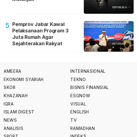
Pemprov Jabar Kawal
5
Pelaksanaan Program 3
Juta Rumah Agar
Sejahterakan Rakyat
AMEERA
INTERNASIONAL
EKONOMI SYARIAH
TEKNO
SKOR
BISNIS FINANSIAL
KHAZANAH
ESGNOW
IQRA
VISUAL
ISLAM DIGEST
ENGLISH
NEWS
TV
ANALISIS
RAMADHAN
SPORT
INDEKS