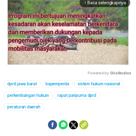
Baca selengkapnya
arrow_forward_ios
Powered by 
GliaStudios
dprd jawa barat
bapemperda
sistem hukum nasional
Mute
perkembangan hukum
rapat paripurna dprd
peraturan daerah