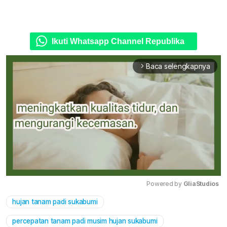
Ikuti Whatsapp Channel Republika
Baca selengkapnya
arrow_forward_ios
Powered by 
GliaStudios
hujan tanam padi sukabumi
Mute
percepatan tanam padi musim hujan sukabumi