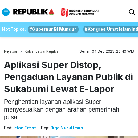
Hot Topics:
#Gubernur BI Mundur
#Kongres Umat Islam In
Rejabar
Kabar Jabar Rejabar
Senin , 04 Dec 2023, 23:40 WIB
Aplikasi Super Distop,
Pengaduan Layanan Publik di
Sukabumi Lewat E-Lapor
Penghentian layanan aplikasi Super
menyesuaikan dengan arahan pemerintah
pusat.
Red:
Irfan Fitrat
Rep:
Riga Nurul Iman