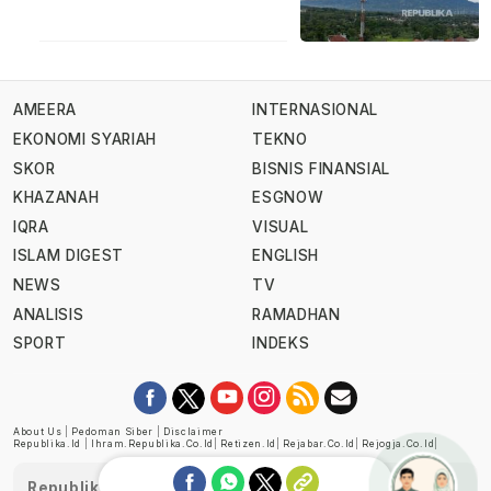
AMEERA
INTERNASIONAL
EKONOMI SYARIAH
TEKNO
SKOR
BISNIS FINANSIAL
KHAZANAH
ESGNOW
IQRA
VISUAL
ISLAM DIGEST
ENGLISH
NEWS
TV
ANALISIS
RAMADHAN
SPORT
INDEKS
About Us
|
Pedoman Siber
|
Disclaimer
Republika.id
|
Ihram.republika.co.id
|
Retizen.id
|
Rejabar.co.id
|
Rejogja.co.id
|
Republika telah diverifikasi oleh Dewan Pers