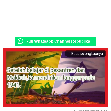
Ikuti Whatsapp Channel Republika
Baca selengkapnya
arrow_forward_ios
Powered by 
GliaStudios