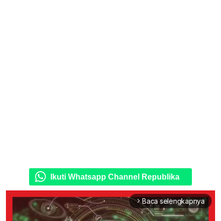
Ikuti Whatsapp Channel Republika
Baca selengkapnya
arrow_forward_ios