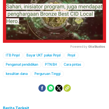
Powered by 
GliaStudios
ITB Pinjol
Bayar UKT pakai Pinjol
Pinjol
Mute
Pengamat pendidikan
PTN BH
Cara pintas
kesulitan dana
Perguruan Tinggi
Berita Terkait