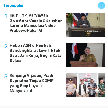
>
Terpopuler
Ingin FYP, Karyawan
1
Swasta di Cimahi Ditangkap
karena Manipulasi Video
Prabowo Pakai AI
Heboh ASN di Pemkab
2
Bandung Barat Live TikTok
Saat Jam Kerja, Begini Kata
Sekda
Kunjungi Arjasari, Pradi
3
Supriatna Tinjau KDMP
yang Siap Layani
Masyarakat