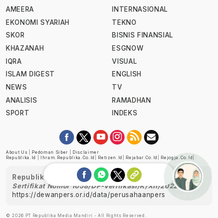
AMEERA
INTERNASIONAL
EKONOMI SYARIAH
TEKNO
SKOR
BISNIS FINANSIAL
KHAZANAH
ESGNOW
IQRA
VISUAL
ISLAM DIGEST
ENGLISH
NEWS
TV
ANALISIS
RAMADHAN
SPORT
INDEKS
About Us
|
Pedoman Siber
|
Disclaimer
Republika.id
|
Ihram.republika.co.id
|
Retizen.id
|
Rejabar.co.id
|
Rejogja.co.id
|
Republika telah diverifikasi oleh Dewan Pers
Sertifikat Nomor 1058/DP-Verifikasi/K/XII/2022
https://dewanpers.or.id/data/perusahaanpers
Ask me!
© 2026 PT Republika Media Mandiri - All Rights Reserved.