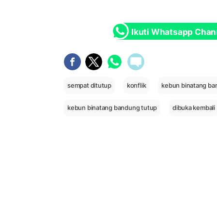
Ikuti Whatsapp Chan
sempat ditutup
konflik
kebun binatang b
kebun binatang bandung tutup
dibuka kembali