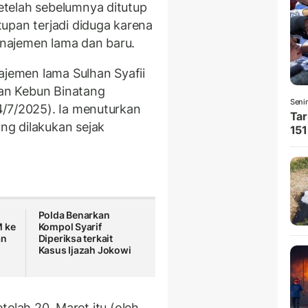
etelah sebelumnya ditutup
upan terjadi diduga karena
manajemen lama dan baru.
emen lama Sulhan Syafii
an Kebun Binatang
Seni
4/7/2025). Ia menuturkan
Tar
g dilakukan sejak
151
Polda Benarkan
M ke
Kompol Syarif
an
Diperiksa terkait
Kasus Ijazah Jokowi
setelah 20 Maret itu (oleh