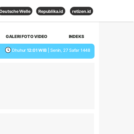
Deutsche Welle
Republika.id
retizen.id
GALERI FOTO VIDEO
INDEKS
Dhuhur
12:01 WIB
| Senin, 27 Safar 1448