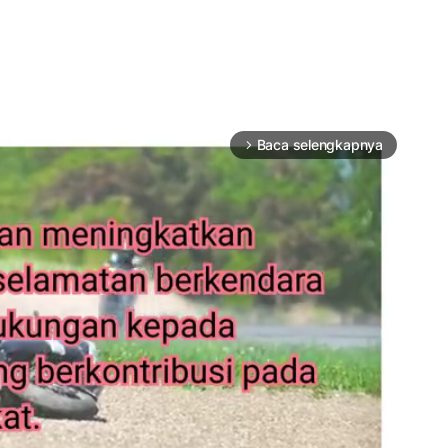
Baca selengkapnya
arrow_forward_ios