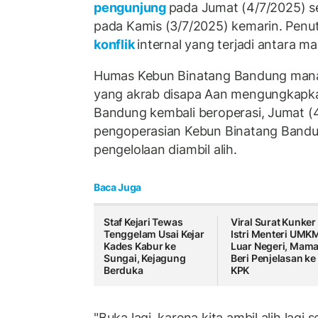
pengunjung
pada Jumat (4/7/2025) s
pada Kamis (3/7/2025) kemarin. Penut
konflik
internal yang terjadi antara 
Humas Kebun Binatang Bandung manaj
yang akrab disapa Aan mengungkapk
Bandung kembali beroperasi, Jumat (
pengoperasian Kebun Binatang Bandun
pengelolaan diambil alih.
Baca Juga
Staf Kejari Tewas
Viral Surat Kunker
Tenggelam Usai Kejar
Istri Menteri UMK
Kades Kabur ke
Luar Negeri, Mam
Sungai, Kejagung
Beri Penjelasan ke
Berduka
KPK
"Buka lagi, karena kita ambil alih lagi 