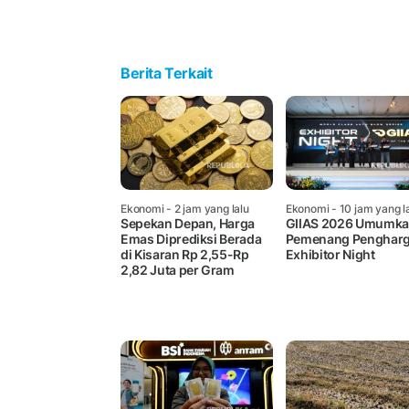
Berita Terkait
Ekonomi
- 2 jam yang lalu
Ekonomi
- 10 jam yang l
Sepekan Depan, Harga
GIIAS 2026 Umumk
Emas Diprediksi Berada
Pemenang Penghar
di Kisaran Rp 2,55-Rp
Exhibitor Night
2,82 Juta per Gram