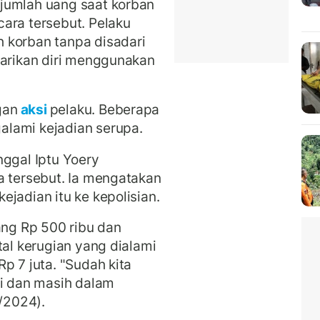
jumlah uang saat korban
ara tersebut. Pelaku
 korban tanpa disadari
larikan diri menggunakan
gan
aksi
pelaku. Beberapa
lami kejadian serupa.
nggal Iptu Yoery
a tersebut. Ia mengatakan
jadian itu ke kepolisian.
ng Rp 500 ribu dan
tal kerugian yang dialami
p 7 juta. "Sudah kita
ni dan masih dalam
5/2024).