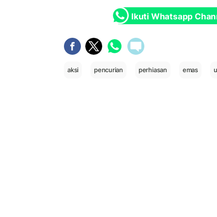
Ikuti Whatsapp Chan
aksi
pencurian
perhiasan
emas