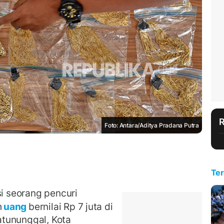
Foto: Antara/Aditya Pradana Putra
Ter
 seorang pencuri
h
uang
bernilai Rp 7 juta di
tununggal, Kota