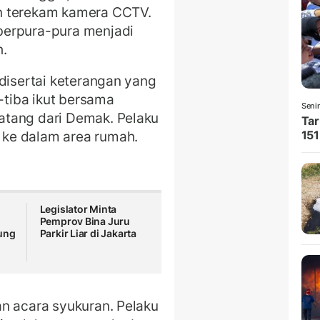
n terekam kamera CCTV.
berpura-pura menjadi
h.
 disertai keterangan yang
a-tiba ikut bersama
Seni
atang dari Demak. Pelaku
Tar
ke dalam area rumah.
151
Legislator Minta
Pemprov Bina Juru
ung
Parkir Liar di Jakarta
n acara syukuran. Pelaku