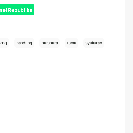
nel Republika
uang
bandung
purapura
tamu
syukuran