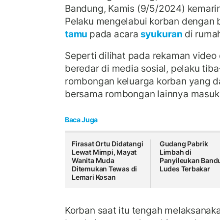
Bandung, Kamis (9/5/2024) kemari
Pelaku mengelabui korban dengan 
tamu
pada acara
syukuran
di ruma
Seperti dilihat pada rekaman video
beredar di media sosial, pelaku tib
rombongan keluarga korban yang d
bersama rombongan lainnya masuk 
Baca Juga
Firasat Ortu Didatangi
Gudang Pabrik
Lewat Mimpi, Mayat
Limbah di
Wanita Muda
Panyileukan Band
Ditemukan Tewas di
Ludes Terbakar
Lemari Kosan
Korban saat itu tengah melaksanaka