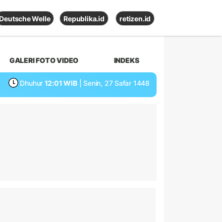
Deutsche Welle
Republika.id
retizen.id
GALERI FOTO VIDEO
INDEKS
Dhuhur
12:01 WIB
| Senin, 27 Safar 1448