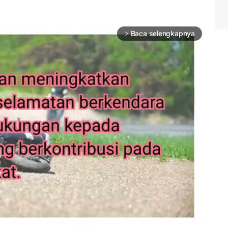
Baca selengkapnya
arrow_forward_ios