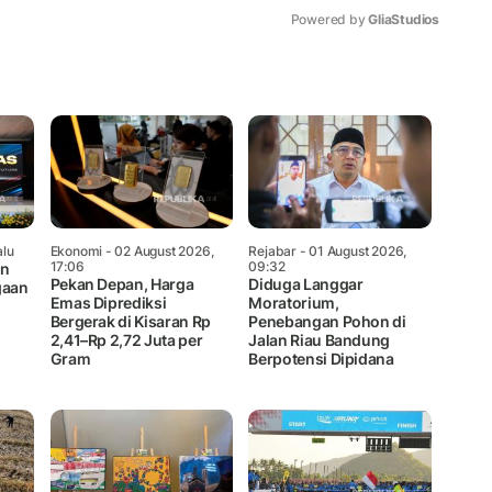
Powered by 
GliaStudios
Mute
alu
Ekonomi
- 02 August 2026,
Rejabar
- 01 August 2026,
17:06
09:32
an
Pekan Depan, Harga
Diduga Langgar
gaan
Emas Diprediksi
Moratorium,
Bergerak di Kisaran Rp
Penebangan Pohon di
2,41–Rp 2,72 Juta per
Jalan Riau Bandung
Gram
Berpotensi Dipidana