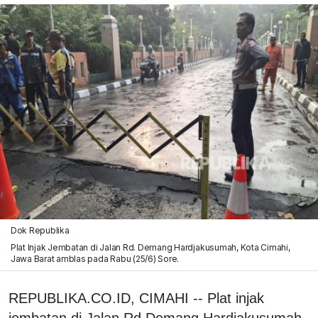
Dok Republika
Plat Injak Jembatan di Jalan Rd. Demang Hardjakusumah, Kota Cimahi,
Jawa Barat amblas pada Rabu (25/6) Sore.
REPUBLIKA.CO.ID, CIMAHI -- Plat injak
jembatan di Jalan Rd Demang Hardjakusumah,