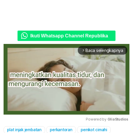
Ikuti Whatsapp Channel Republika
Baca selengkapnya
arrow_forward_ios
Powered by 
GliaStudios
plat injak jembatan
perkantoran
pemkot cimahi
Mute