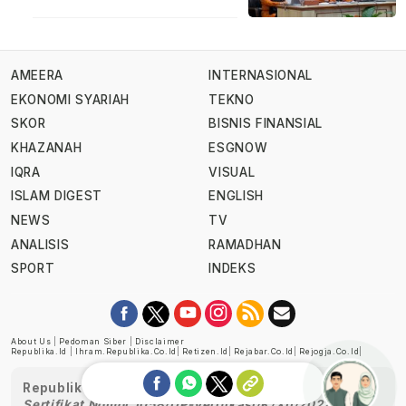
AMEERA
INTERNASIONAL
EKONOMI SYARIAH
TEKNO
SKOR
BISNIS FINANSIAL
KHAZANAH
ESGNOW
IQRA
VISUAL
ISLAM DIGEST
ENGLISH
NEWS
TV
ANALISIS
RAMADHAN
SPORT
INDEKS
About Us
|
Pedoman Siber
|
Disclaimer
Republika.id
|
Ihram.republika.co.id
|
Retizen.id
|
Rejabar.co.id
|
Rejogja.co.id
|
Republika telah diverifikasi oleh Dewan Pers
Sertifikat Nomor 1058/DP-Verifikasi/K/XII/2022