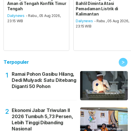
Aman di Tengah Konflik Timur
Bahlil Diminta Atasi
Tengah
Pemadaman Listrik di
Kalimantan
Dailynews
- Rabu , 05 Aug 2026,
23:15 WIB
Dailynews
- Rabu , 05 Aug 2026,
23:15 WIB
>
Terpopuler
Ramai Pohon Gasibu Hilang,
1
Dedi Mulyadi: Satu Ditebang
Diganti 50 Pohon
Ekonomi Jabar Triwulan II
2
2026 Tumbuh 5,73 Persen,
Lebih Tinggi Dibanding
Nasional