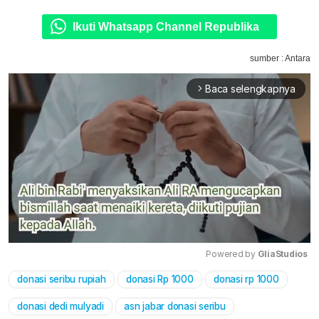
Ikuti Whatsapp Channel Republika
sumber : Antara
Baca selengkapnya
arrow_forward_ios
Powered by 
GliaStudios
donasi seribu rupiah
donasi Rp 1000
donasi rp 1000
Mute
donasi dedi mulyadi
asn jabar donasi seribu