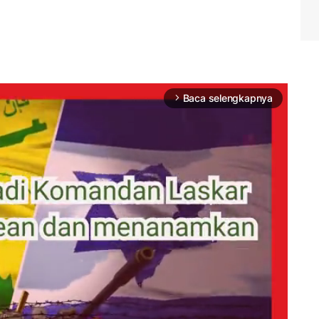
Baca selengkapnya
arrow_forward_ios