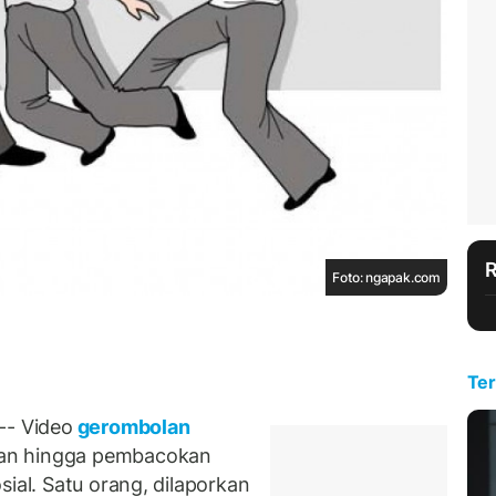
Foto: ngapak.com
Ter
- Video
gerombolan
an hingga pembacokan
sial. Satu orang, dilaporkan