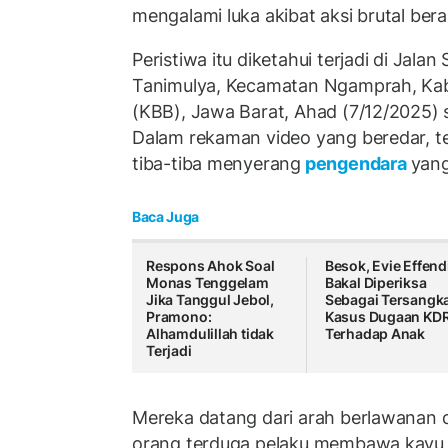
mengalami luka akibat aksi brutal ber
Peristiwa itu diketahui terjadi di Jal
Tanimulya, Kecamatan Ngamprah, Ka
(KBB), Jawa Barat, Ahad (7/12/2025) s
Dalam rekaman video yang beredar, ter
tiba-tiba menyerang
pengendara
yang
Baca Juga
Respons Ahok Soal
Besok, Evie Effend
Monas Tenggelam
Bakal Diperiksa
Jika Tanggul Jebol,
Sebagai Tersangk
Pramono:
Kasus Dugaan KD
Alhamdulillah tidak
Terhadap Anak
Terjadi
Mereka datang dari arah berlawanan
orang terduga pelaku membawa kayu 