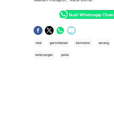
Ikuti Whatsapp Chan
viral
gerombolan
bermotor
serang
keterangan
polisi