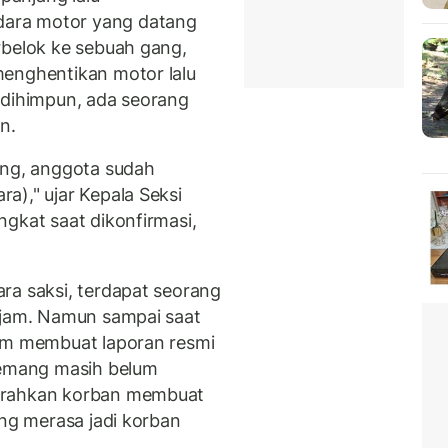
ara motor yang datang
rbelok ke sebuah gang,
menghentikan motor lalu
 dihimpun, ada seorang
n.
ang, anggota sudah
a)," ujar Kepala Seksi
gkat saat dikonfirmasi,
ara saksi, terdapat seorang
ajam. Namun sampai saat
lum membuat laporan resmi
memang masih belum
arahkan korban membuat
ang merasa jadi korban