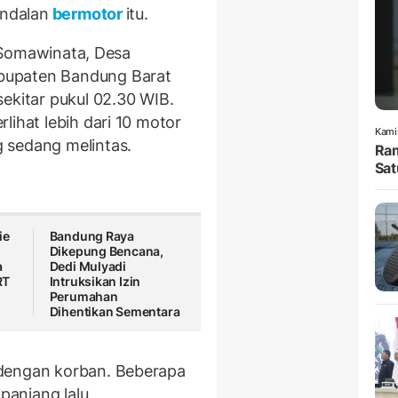
andalan
bermotor
itu.
an Somawinata, Desa
bupaten Bandung Barat
ekitar pukul 02.30 WIB.
lihat lebih dari 10 motor
Kami
 sedang melintas.
Ram
Sat
ie
Bandung Raya
Dikepung Bencana,
a
Dedi Mulyadi
RT
Intruksikan Izin
Perumahan
Dihentikan Sementara
 dengan korban. Beberapa
panjang lalu