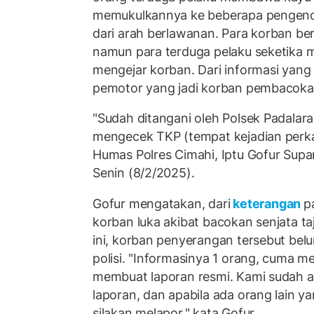
memukulkannya ke beberapa pengend
dari arah berlawanan. Para korban be
namun para terduga pelaku seketika 
mengejar korban. Dari informasi yang
pemotor yang jadi korban pembacoka
"Sudah ditangani oleh Polsek Padalar
mengecek TKP (tempat kejadian perkar
Humas Polres Cimahi, Iptu Gofur Supan
Senin (8/2/2025).
Gofur mengatakan, dari
keterangan
p
korban luka akibat bacokan senjata t
ini, korban penyerangan tersebut be
polisi. "Informasinya 1 orang, cuma 
membuat laporan resmi. Kami sudah 
laporan, dan apabila ada orang lain y
silakan melapor," kata Gofur.