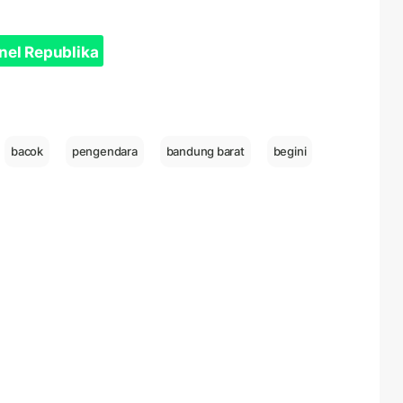
nel Republika
bacok
pengendara
bandung barat
begini