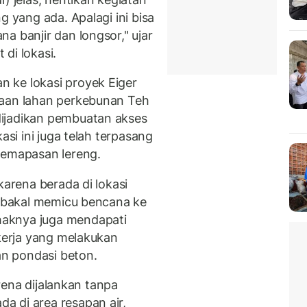
g yang ada. Apalagi ini bisa
a banjir dan longsor," ujar
di lokasi.
 ke lokasi proyek Eiger
kaan lahan perkebunan Teh
ijadikan pembuatan akses
asi ini juga telah terpasang
pemapasan lereng.
karena berada di lokasi
ah bakal memicu bencana ke
aknya juga mendapati
ekerja yang melakukan
n pondasi beton.
arena dijalankan tanpa
 di area resapan air,