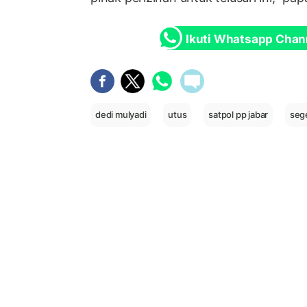
Ikuti Whatsapp Chan
dedi mulyadi
utus
satpol pp jabar
sege