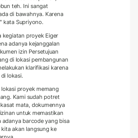
un teh. Ini sangat
da di bawahnya. Karena
" kata Supriyono.
kegiatan proyek Eiger
rena adanya kejanggalan
kumen izin Persetujuan
ng di lokasi pembangunan
elakukan klarifikasi karena
i lokasi.
i lokasi proyek memang
ang. Kami sudah potret
i kasat mata, dokumennya
erizinan untuk memastikan
pa adanya barcode yang bisa
kita akan langsung ke
parnya.