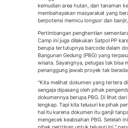
kemudian area hutan, dan tanaman keb
membahayakan masyarakat yang bera
berpotensi memicu longsor dan banjir,
Pertimbangan penghentian sementara 
Camp ini juga dilakukan Satpol PP ka
berupa tertutupnya barcode dalam do
Bangunan Gedung (PBG) yang terpasa
wisata. Sayangnya, petugas tak bisa m
penanggung jawab proyek tak berada d
"Kita melihat dokumen yang tertera d
sengaja dipasang oleh pihak pengemb
dokumennya berupa PBG. Di lihat dar
lengkap. Tapi kita telusuri ke pihak p
hal itu karena dokumen itu ganjil tan
mengecek keabsahan PBG. Setelah ini 
pihak perizinan untuk telusuri ini," pa