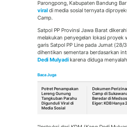
Parongpong, Kabupaten Bandung Bara
viral
di media sosial ternyata diproyek
Camp.
Satpol PP Provinsi Jawa Barat dikerah
melakukan penyegelan lokasi proyek
garis Satpol PP Line pada Jumat (28
dihentikan sementara berdasarkan int
Dedi Mulyadi
karena diduga menyalahi
Baca Juga
Potret Penampakan
Dokumen Perizina
Lereng Gunung
Camp di Sukawan
Tangkuban Parahu
Beredar di Medsos
Digunduli Viral di
Eiger: KDB Hanya 
Media Sosial
"Instruksi dari KDM (Kang Dedi Mulyadi