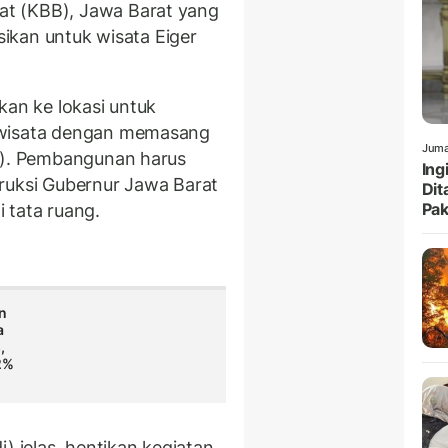
t (KBB), Jawa Barat yang
sikan untuk wisata Eiger
kan ke lokasi untuk
 wisata dengan memasang
Juma
/3). Pembangunan harus
Ing
ruksi Gubernur Jawa Barat
Dit
Pak
 tata ruang.
n
a
,
2%
) jelas, hentikan kegiatan