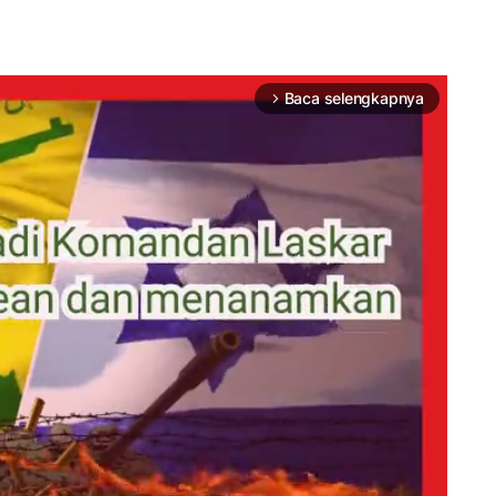
Baca selengkapnya
arrow_forward_ios