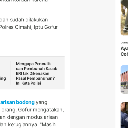
 dan sudah dilakukan
olres Cimahi, Iptu Gofur
Juma
Aya
Cob
i
Mengapa Penculik
dan Pembunuh Kacab
BRI tak Dikenakan
ing
Pasal Pembunuhan?
Ini Kata Polisi
arisan bodong
yang
tu orang. Gofur mengatakan,
uan dengan modus arisan
dan kerugiannya. "Masih