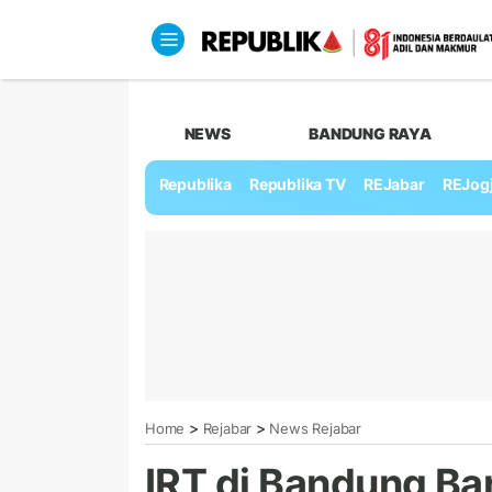
NEWS
BANDUNG RAYA
Republika
Republika TV
REJabar
REJog
>
>
Home
Rejabar
News Rejabar
IRT di Bandung Bar