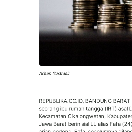
Arisan (ilustrasi)
REPUBLIKA.CO.ID, BANDUNG BARAT --
seorang ibu rumah tangga (IRT) asal 
Kecamatan Cikalongwetan, Kabupaten
Jawa Barat berinisial LL alias Fafa (2
arian bodong. Fafa, sebelumnya dilap