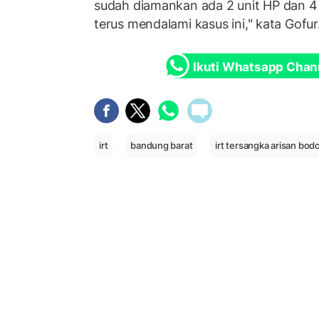
sudah diamankan ada 2 unit HP dan 4 
terus mendalami kasus ini," kata Gofur
Ikuti Whatsapp Chan
irt
bandung barat
irt tersangka arisan bod