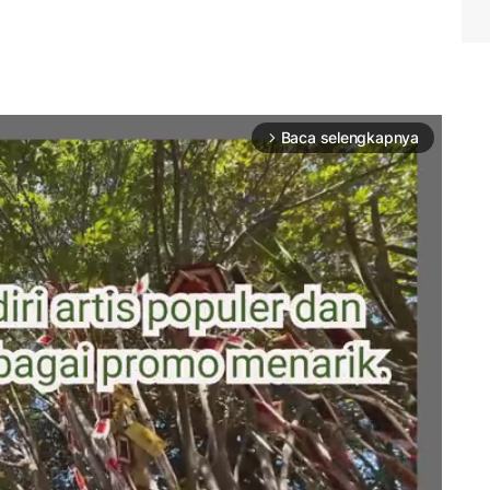
Baca selengkapnya
arrow_forward_ios