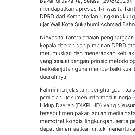
Bakar di Jakarta, Selasa (29/8/2023). 
mendapatkan apresiasi Nirwasita Tan
DPRD dari Kementerian Lingkungkung
ujar Wali Kota Sukabumi Achmad Fahm
Nirwasita Tantra adalah penghargaan
kepala daerah dan pimpinan DPRD at
merumuskan dan menerapkan kebijaka
yang sesuai dengan prinsip metodol
berkelanjutan guna memperbaiki kualit
daerahnya.
Fahmi menjelaskan, penghargaan ters
penilaian Dokumen Informasi Kinerja
Hidup Daerah (DIKPLHD) yang disus
tersebut merupakan acuan media data
memotret kondisi lingkungan, serta 
dapat dimanfaatkan untuk menentuka