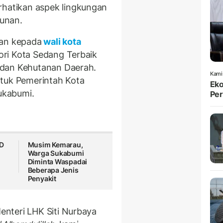
atikan aspek lingkungan
unan.
kan kepada
wali kota
ori Kota Sedang Terbaik
 dan Kehutanan Daerah.
Kami
ntuk Pemerintah Kota
Eko
ukabumi.
Per
UD
Musim Kemarau,
Warga Sukabumi
Diminta Waspadai
Beberapa Jenis
Penyakit
nteri LHK Siti Nurbaya