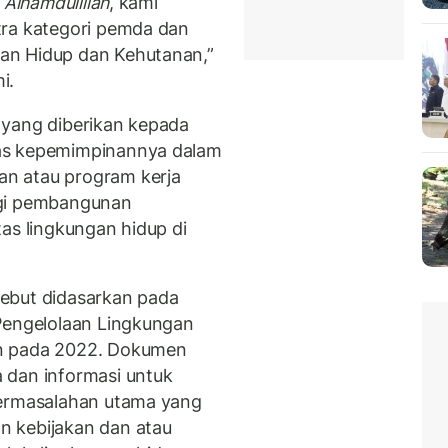
“
Alhamdulillah
, kami
tra kategori pemda dan
an Hidup dan Kehutanan,”
i.
 yang diberikan kepada
as kepemimpinannya dalam
n atau program kerja
ogi pembangunan
as lingkungan hidup di
ebut didasarkan pada
 Pengelolaan Lingkungan
un pada 2022. Dokumen
 dan informasi untuk
permasalahan utama yang
n kebijakan dan atau