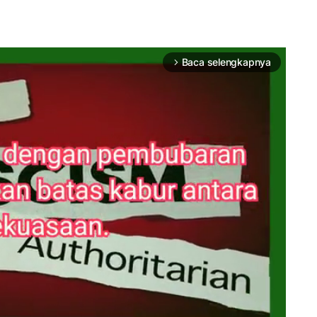
Baca selengkapnya
arrow_forward_ios