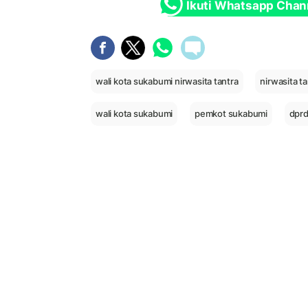
Ikuti Whatsapp Chan
wali kota sukabumi nirwasita tantra
nirwasita t
wali kota sukabumi
pemkot sukabumi
dprd