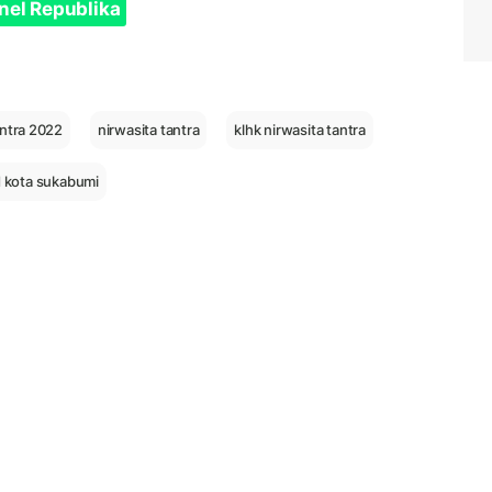
nel Republika
antra 2022
nirwasita tantra
klhk nirwasita tantra
 kota sukabumi